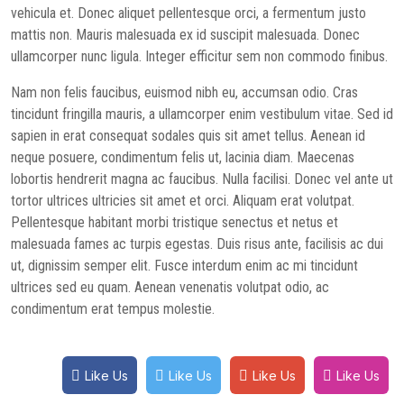
vehicula et. Donec aliquet pellentesque orci, a fermentum justo
mattis non. Mauris malesuada ex id suscipit malesuada. Donec
ullamcorper nunc ligula. Integer efficitur sem non commodo finibus.
Nam non felis faucibus, euismod nibh eu, accumsan odio. Cras
tincidunt fringilla mauris, a ullamcorper enim vestibulum vitae. Sed id
sapien in erat consequat sodales quis sit amet tellus. Aenean id
neque posuere, condimentum felis ut, lacinia diam. Maecenas
lobortis hendrerit magna ac faucibus. Nulla facilisi. Donec vel ante ut
tortor ultrices ultricies sit amet et orci. Aliquam erat volutpat.
Pellentesque habitant morbi tristique senectus et netus et
malesuada fames ac turpis egestas. Duis risus ante, facilisis ac dui
ut, dignissim semper elit. Fusce interdum enim ac mi tincidunt
ultrices sed eu quam. Aenean venenatis volutpat odio, ac
condimentum erat tempus molestie.
Like Us
Like Us
Like Us
Like Us