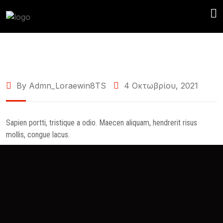
By Admn_Loraewin8TS
4 Οκτωβρίου, 2021
Sapien portti, tristique a odio. Maecen aliquam, hendrerit risus
mollis, congue lacus.
Like Us
Like Us
Like Us
Like Us