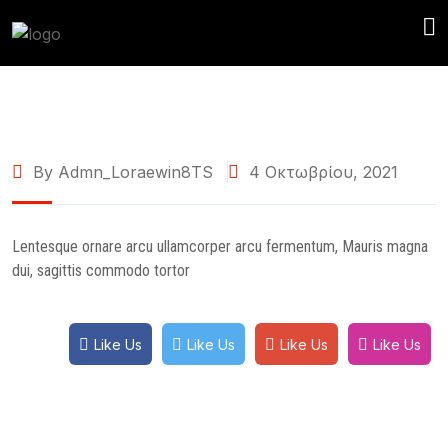
By Admn_Loraewin8TS
4 Οκτωβρίου, 2021
Lentesque ornare arcu ullamcorper arcu fermentum, Mauris magna
dui, sagittis commodo tortor
Like Us
Like Us
Like Us
Like Us